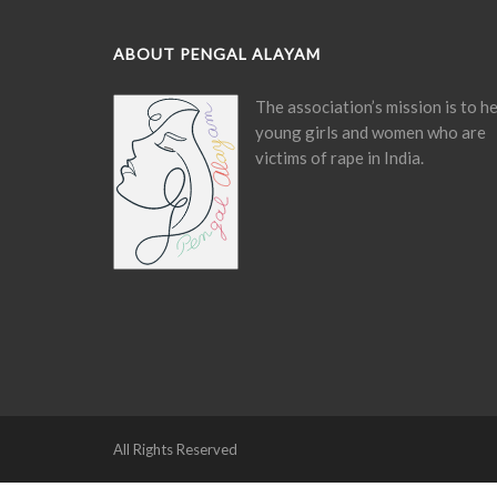
ABOUT PENGAL ALAYAM
The association’s mission is to h
young girls and women who are
victims of rape in India.
All Rights Reserved